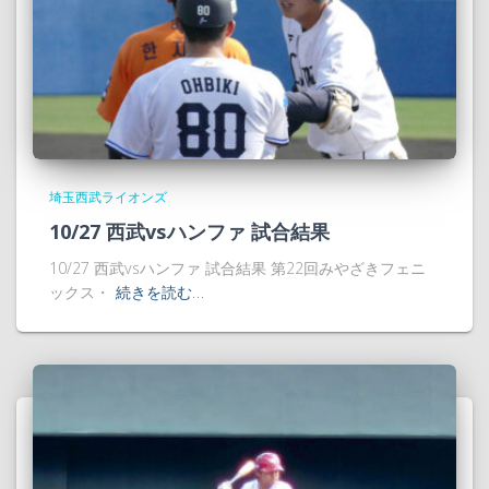
埼玉西武ライオンズ
10/27 西武vsハンファ 試合結果
10/27 西武vsハンファ 試合結果 第22回みやざきフェニ
ックス・
続きを読む…