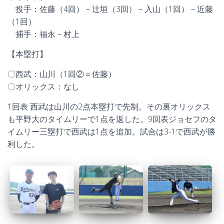
投手：佐藤（4回）－辻垣（3回）－入山（1回）－近藤
（1回）
捕手：福永－村上
【本塁打】
〇西武：山川（1回②＝佐藤）
〇オリックス：なし
1回表 西武は山川の2点本塁打で先制。その裏オリックス
も平野大のタイムリーで1点を返した。9回表ジョセフのタ
イムリー三塁打で西武は1点を追加。試合は3-1で西武が勝
利した。