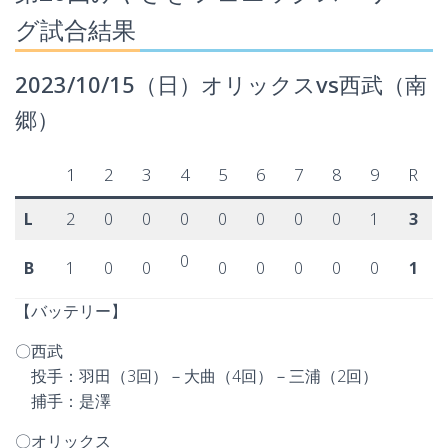
グ試合結果
2023/10/15（日）オリックスvs西武（南
郷）
1
2
3
4
5
6
7
8
9
R
L
2
0
0
0
0
0
0
0
1
3
0
B
1
0
0
0
0
0
0
0
1
【バッテリー】
〇西武
投手：羽田（3回）－大曲（4回）－三浦（2回）
捕手：是澤
〇オリックス