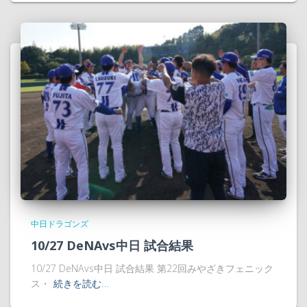
中日ドラゴンズ
10/27 DeNAvs中日 試合結果
10/27 DeNAvs中日 試合結果 第22回みやざきフェニック
ス・
続きを読む…