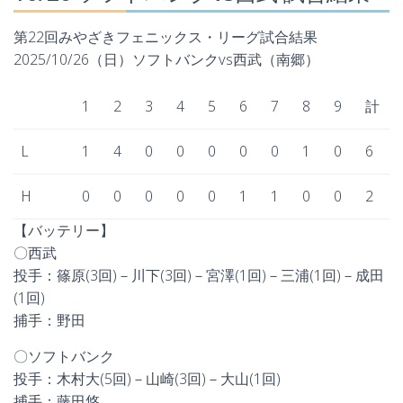
第22回みやざきフェニックス・リーグ試合結果
2025/10/26（日）ソフトバンクvs西武（南郷）
1
2
3
4
5
6
7
8
9
計
L
1
4
0
0
0
0
0
1
0
6
H
0
0
0
0
0
1
1
0
0
2
【バッテリー】
〇西武
投手：篠原(3回)－川下(3回)－宮澤(1回)－三浦(1回)－成田
(1回)
捕手：野田
〇ソフトバンク
投手：木村大(5回)－山崎(3回)－大山(1回)
捕手：藤田悠