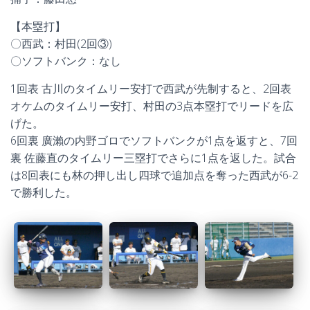
【本塁打】
〇西武：村田(2回③)
〇ソフトバンク：なし
1回表 古川のタイムリー安打で西武が先制すると、2回表
オケムのタイムリー安打、村田の3点本塁打でリードを広
げた。
6回裏 廣瀨の内野ゴロでソフトバンクが1点を返すと、7回
裏 佐藤直のタイムリー三塁打でさらに1点を返した。試合
は8回表にも林の押し出し四球で追加点を奪った西武が6-2
で勝利した。