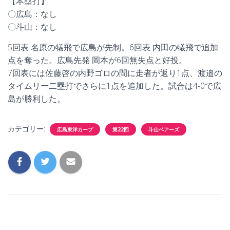
【本塁打】
〇広島：なし
〇斗山：なし
5回表 名原の犠飛で広島が先制。6回表 内田の犠飛で追加
点を奪った。広島先発 岡本が6回無失点と好投。
7回表には佐藤啓の内野ゴロの間に走者が返り1点、渡邉の
タイムリー二塁打でさらに1点を追加した。試合は4-0で広
島が勝利した。
カテゴリー:
広島東洋カープ
第22回
斗山ベアーズ