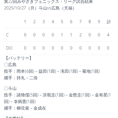
第22回みやざきフェニックス・リーグ試合結果
2025/10/27（月）斗山vs広島（天福）
1
2
3
4
5
6
7
8
9
計
C
0
0
0
0
1
1
2
0
0
4
DO
0
0
0
0
0
0
0
0
0
0
【バッテリー】
〇広島
投手：岡本(6回)－益田(1回)－滝田(1回)－菊地(1回)
捕手：持丸－二俣
〇斗山
投手：諸煥儒(5回)－洪珉圭(1回)－金愍圭(1回)－金有星(1
回)－李炳憲(1回)
捕手：柳弦俊－金成在