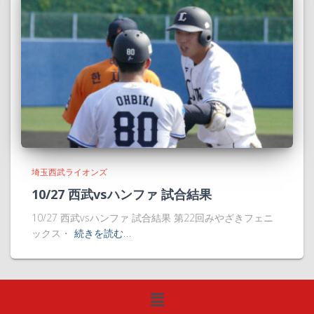
埼玉西武ライオンズ
10/27 西武vsハンファ 試合結果
10/27 西武vsハンファ 試合結果 第22回みやざきフェニ
ックス・
続きを読む…