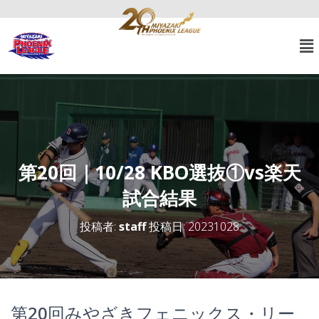
第20回｜10/28 KBO選抜①vs楽天
試合結果
投稿者:
staff
投稿日:
20231028
第20回みやざきフェニックス・リー