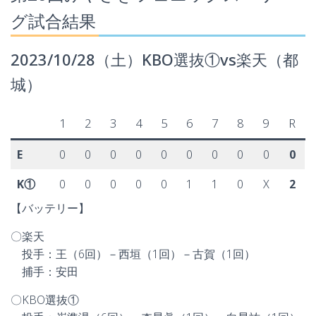
グ試合結果
2023/10/28（土）KBO選抜①vs楽天（都
城）
1
2
3
4
5
6
7
8
9
R
E
0
0
0
0
0
0
0
0
0
0
K①
0
0
0
0
0
1
1
0
X
2
【バッテリー】
〇楽天
投手：王（6回）－西垣（1回）－古賀（1回）
捕手：安田
〇KBO選抜①