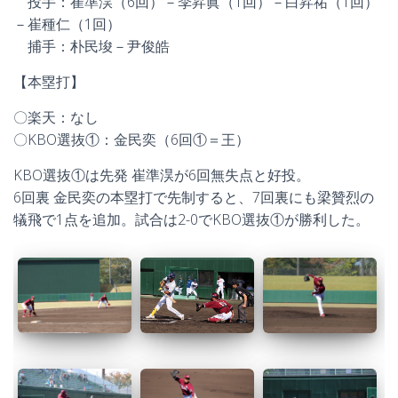
投手：崔準淏（6回）－李昇眞（1回）－白昇祐（1回）
－崔種仁（1回）
捕手：朴民埈－尹俊皓
【本塁打】
〇楽天：なし
〇KBO選抜①：金民奕（6回①＝王）
KBO選抜①は先発 崔準淏が6回無失点と好投。
6回裏 金民奕の本塁打で先制すると、7回裏にも梁贊烈の
犠飛で1点を追加。試合は2-0でKBO選抜①が勝利した。