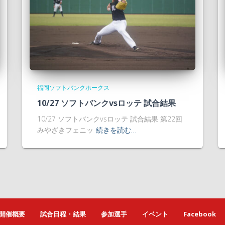
福岡ソフトバンクホークス
10/27 ソフトバンクvsロッテ 試合結果
10/27 ソフトバンクvsロッテ 試合結果 第22回
みやざきフェニッ
続きを読む…
開催概要
試合日程・結果
参加選手
イベント
Facebook