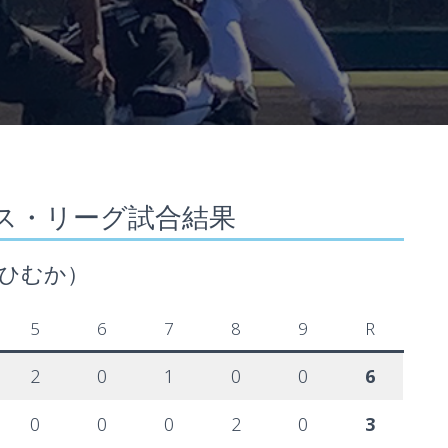
ス・リーグ試合結果
日（ひむか）
5
6
7
8
9
R
2
0
1
0
0
6
0
0
0
2
0
3