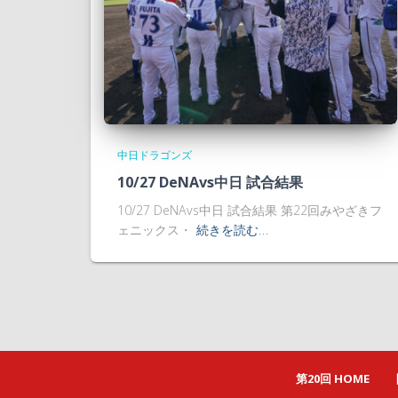
中日ドラゴンズ
10/27 DeNAvs中日 試合結果
10/27 DeNAvs中日 試合結果 第22回みやざきフ
ェニックス・
続きを読む…
第20回 HOME