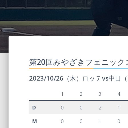
第20回みやざきフェニック
2023/10/26（木）ロッテvs中
1
2
3
4
D
0
0
2
1
M
0
0
1
0