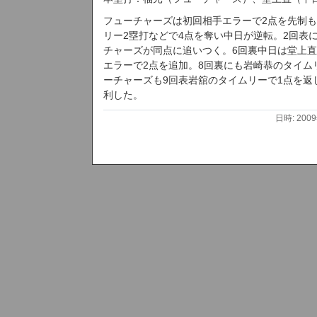
フューチャーズは初回相手エラーで2点を先制
リー2塁打などで4点を奪い中日が逆転。2回表
チャーズが同点に追いつく。6回裏中日は堂上
エラーで2点を追加。8回裏にも岩崎恭のタイム
ーチャーズも9回表岩舘のタイムリーで1点を返し
利した。
日時: 200