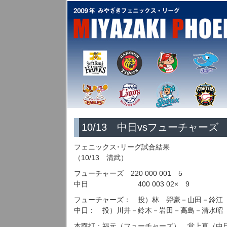
10/13 中日vsフューチャーズ
フェニックス･リーグ試合結果
（10/13 清武）
フューチャーズ 220 000 001 5
中日 400 003 02× 9
フューチャーズ： 投）林 羿豪－山田－鈴
中日： 投）川井－鈴木－岩田－高島－清水
本塁打：福元（フューチャーズ）、堂上直（中