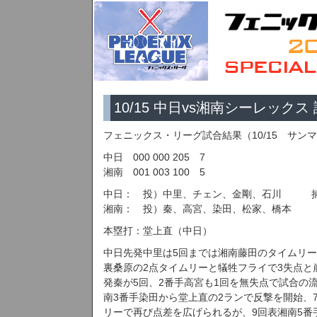
10/15 中日vs湘南シーレックス
フェニックス・リーグ試合結果（10/15 サン
中日 000 000 205 7
湘南 001 003 100 5
中日： 投）中里、チェン、金剛、石川 捕
湘南： 投）秦、高宮、染田、松家、橋本 
本塁打：堂上直（中日）
中日先発中里は5回までは湘南藤田のタイムリー
裏桑原の2点タイムリーと犠牲フライで3失点と
発秦が5回、2番手高宮も1回を無失点で試合の
南3番手染田から堂上直の2ランで反撃を開始、
リーで再び点差を広げられるが、9回表湘南5番