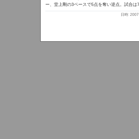
ー、堂上剛の3ベースで5点を奪い逆点。試合は7
日時: 200