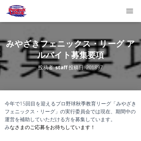
ナビゲ
みやざきフェニックス・リーグ ア
ルバイト募集要項
投稿者:
staff
投稿日:
201897
今年で15回目を迎えるプロ野球秋季教育リーグ「みやざき
フェニックス・リーグ」の
実行委員会では現在、期間中の
運営を補助していただける方を募集しています。
み
なさまのご応募をお待ちしています！