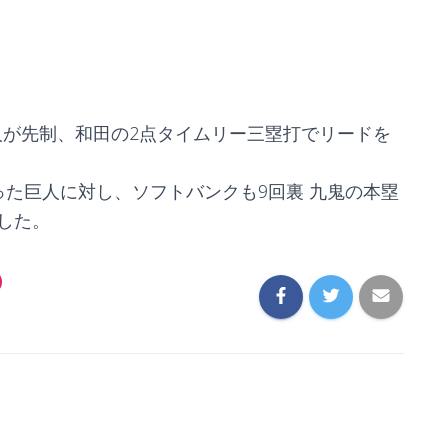
人が先制、和田の2点タイムリー三塁打でリードを
った巨人に対し、ソフトバンクも9回裏 九鬼の本塁
利した。