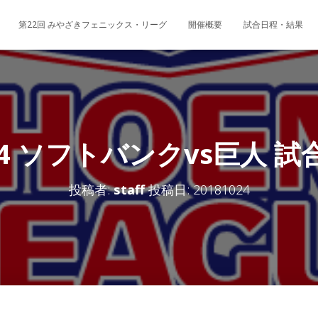
第22回 みやざきフェニックス・リーグ
開催概要
試合日程・結果
/24 ソフトバンクvs巨人 試
投稿者:
staff
投稿日:
20181024