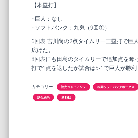
【本塁打】
○巨人：なし
○ソフトバンク：九鬼（9回①）
6回表 吉川尚の2点タイムリー三塁打で巨
広げた。
8回表にも田島のタイムリーで追加点を奪
打で1点を返したが試合は5-1で巨人が勝
カテゴリー:
読売ジャイアンツ
福岡ソフトバンクホークス
試合結果
第15回