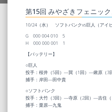
第15回 みやざきフェニッ
10/24（水） ソフトバンクvs巨人（アイ
G 000 004 010 5
H 000 000 001 1
【バッテリー】
○巨人
投手：桜井（5回）―巽（1回）―鍬原（3
捕手：岸田―田中貴
○ソフトバンク
投手：大竹（3回）―寺原（2回）―吉住（
捕手：栗原―九鬼