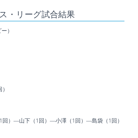
クス・リーグ試合結果
ビー）
回）
1回）―山下（1回）―小澤（1回）―島袋（1回）