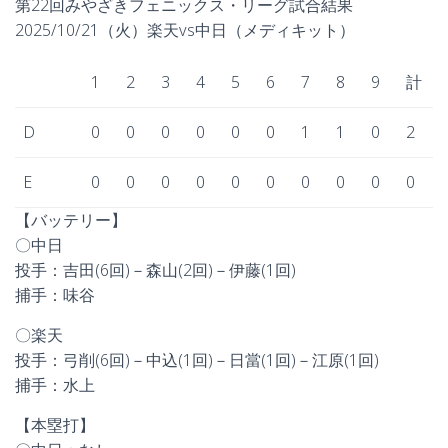
第22回みやざきフェニックス・リーグ試合結果
2025/10/21（火）楽天vs中日（メディキット）
1
2
3
4
5
6
7
8
9
計
D
0
0
0
0
0
0
1
1
0
2
E
0
0
0
0
0
0
0
0
0
0
【バッテリー】
〇中日
投手：吉田(6回)－森山(2回)－伊藤(1回)
捕手：味谷
〇楽天
投手：弓削(6回)－中込(1回)－日當(1回)－江原(1回)
捕手：水上
【本塁打】