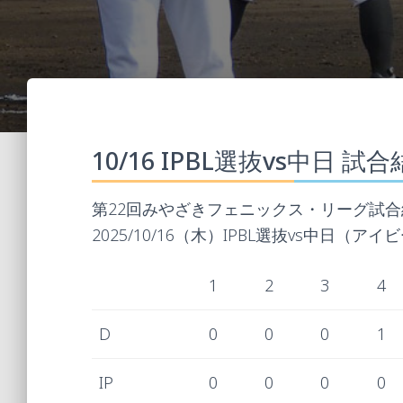
10/16 IPBL選抜vs中日 試
第22回みやざきフェニックス・リーグ試合
2025/10/16（木）IPBL選抜vs中日（アイ
1
2
3
4
D
0
0
0
1
IP
0
0
0
0