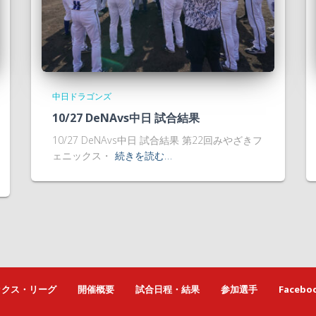
中日ドラゴンズ
10/27 DeNAvs中日 試合結果
10/27 DeNAvs中日 試合結果 第22回みやざきフ
ェニックス・
続きを読む…
ックス・リーグ
開催概要
試合日程・結果
参加選手
Facebo