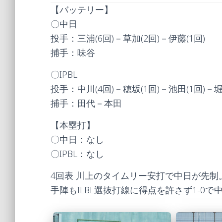
【バッテリー】
〇中日
投手：三浦(6回)－草加(2回)－伊藤(1回)
捕手：味谷
〇IPBL
投手：中川(4回)－穂坂(1回)－池田(1回)－堀
捕手：田代－本田
【本塁打】
〇中日：なし
〇IPBL：なし
4回表 川上のタイムリー安打で中日が先制
手陣もILBL選抜打線に得点を許さず1-0