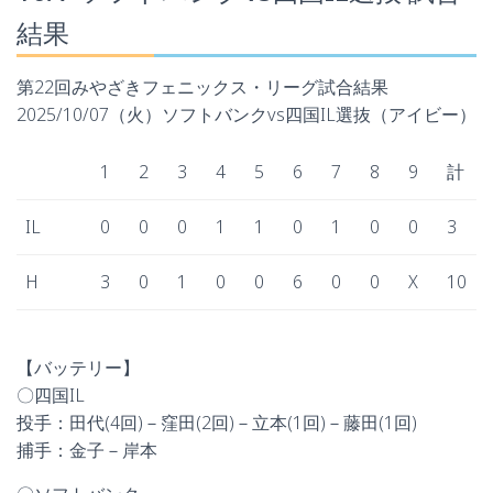
結果
第22回みやざきフェニックス・リーグ試合結果
2025/10/07（火）ソフトバンクvs四国IL選抜（アイビー）
1
2
3
4
5
6
7
8
9
計
IL
0
0
0
1
1
0
1
0
0
3
H
3
0
1
0
0
6
0
0
X
10
【バッテリー】
〇四国IL
投手：田代(4回)－窪田(2回)－立本(1回)－藤田(1回)
捕手：金子－岸本