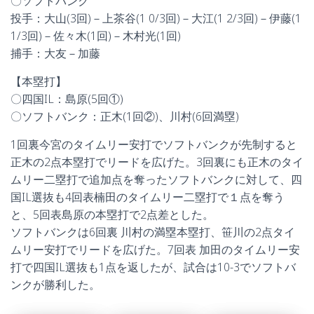
〇ソフトバンク
投手：大山(3回)－上茶谷(1 0/3回)－大江(1 2/3回)－伊藤(1
1/3回)－佐々木(1回)－木村光(1回)
捕手：大友－加藤
【本塁打】
〇四国IL：島原(5回①)
〇ソフトバンク：正木(1回②)、川村(6回満塁)
1回裏今宮のタイムリー安打でソフトバンクが先制すると
正木の2点本塁打でリードを広げた。3回裏にも正木のタイ
ムリー二塁打で追加点を奪ったソフトバンクに対して、四
国IL選抜も4回表楠田のタイムリー二塁打で１点を奪う
と、5回表島原の本塁打で2点差とした。
ソフトバンクは6回裏 川村の満塁本塁打、笹川の2点タイ
ムリー安打でリードを広げた。7回表 加田のタイムリー安
打で四国IL選抜も1点を返したが、試合は10-3でソフトバ
ンクが勝利した。