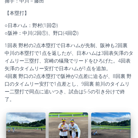
捕手：中川－藤田
【本塁打】
○日本ハム：野村(1回②)
○阪神：中川(2回①)、野口(4回②)
1回表 野村の2点本塁打で日本ハムが先制、阪神も2回裏
中川の本塁打で1点を返したが、日本ハムは3回表矢澤のタ
イムリー三塁打、宮崎の犠飛でリードをひろげた。4回表
矢澤のタイムリー安打で日本ハムが1点を追加。
4回裏 野口の2点本塁打で阪神が2点差に迫るが、8回裏 野
口のタイムリー安打で1点差とし、9回裏 前川のタイムリ
ー二塁打で同点に追いつき、試合は5-5の引き分けで終
了。