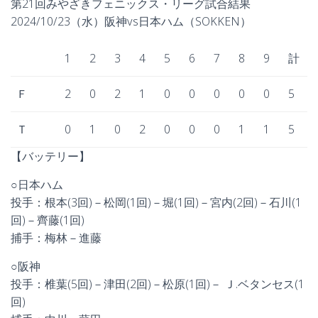
第21回みやざきフェニックス・リーグ試合結果
2024/10/23（水）阪神vs日本ハム（SOKKEN）
1
2
3
4
5
6
7
8
9
計
Ｆ
2
0
2
1
0
0
0
0
0
5
Ｔ
0
1
0
2
0
0
0
1
1
5
【バッテリー】
○日本ハム
投手：根本(3回)－松岡(1回)－堀(1回)－宮内(2回)－石川(1
回)－齊藤(1回)
捕手：梅林－進藤
○阪神
投手：椎葉(5回)－津田(2回)－松原(1回)－ Ｊ.ベタンセス(1
回)