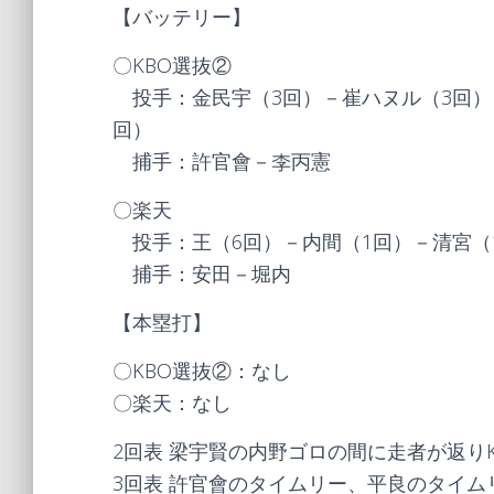
【バッテリー】
〇KBO選抜②
投手：金民宇（3回）－崔ハヌル（3回）
回）
捕手：許官會－李丙憲
〇楽天
投手：王（6回）－内間（1回）－清宮（
捕手：安田－堀内
【本塁打】
〇KBO選抜②：なし
〇楽天：なし
2回表 梁宇賢の内野ゴロの間に走者が返り
3回表 許官會のタイムリー、平良のタイム