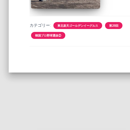
カテゴリー:
東北楽天ゴールデンイーグルス
第20回
韓国プロ野球選抜②