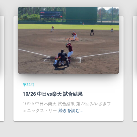
第22回
10/26 中日vs楽天 試合結果
10/26 中日vs楽天 試合結果 第22回みやざきフ
ェニックス・リー
続きを読む…