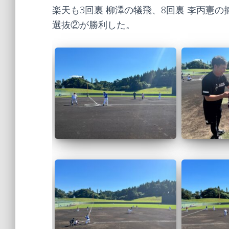
楽天も3回裏 柳澤の犠飛、8回裏 李丙憲の
選抜②が勝利した。