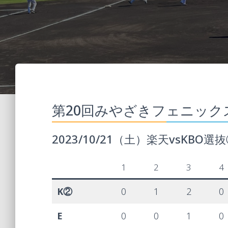
第20回みやざきフェニック
2023/10/21（土）楽天vsKBO選
1
2
3
4
K②
0
1
2
0
E
0
0
1
0