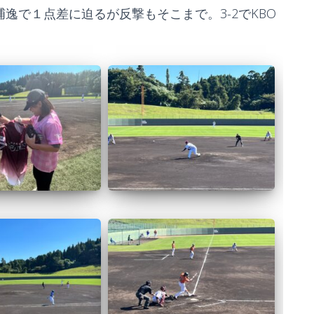
捕逸で１点差に迫るが反撃もそこまで。3-2でKBO