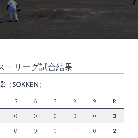
ス・リーグ試合結果
抜②（SOKKEN）
5
6
7
8
9
R
0
0
0
0
0
3
0
0
0
1
0
2