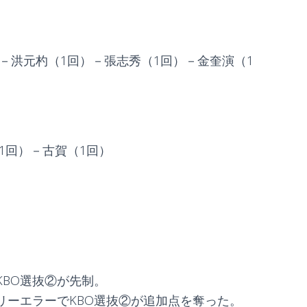
－洪元杓（1回）－張志秀（1回）－金奎演（1
1回）－古賀（1回）
KBO選抜②が先制。
リーエラーでKBO選抜②が追加点を奪った。