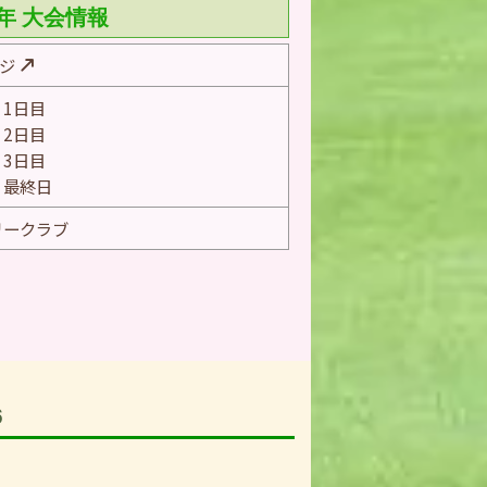
5年 大会情報
ージ
）1日目
）2日目
）3日目
）最終日
リークラブ
6