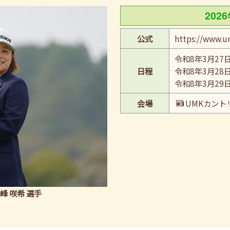
202
公式
https://www.um
令和8年3月27
日程
令和8年3月28
令和8年3月29
会場
UMKカント
永峰 咲希 選手