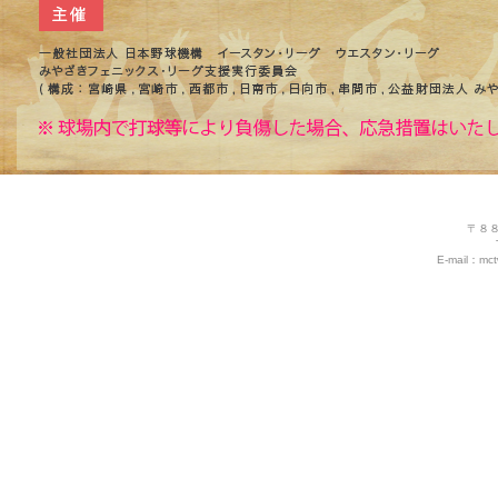
〒８
E-mail：mctw